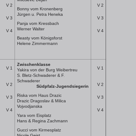
V 2
V 2
Bonny vom Kronenberg
Jürgen u. Petra Heneka
V 3
V 3
Panja vom Kressbach
Werner Walter
V 4
V 4
Beasty vom Königsforst
Helene Zimmermann
Zwischenklasse
V 1
V 1
Yakira von der Burg Weibertreu
S. Bletz-Schwaderer & F.
Schwaderer
V 2
V 2
Südpfalz-Jugendsiegerin
Riska vom Haus Drazic
V 3
V 3
Drazic Dragoslav & Milica
Vojvodjanska
V 4
V 4
Yara vom Eisplatz
Hans & Regina Zachmann
Gucci vom Kirmesplatz
Nicole Geist