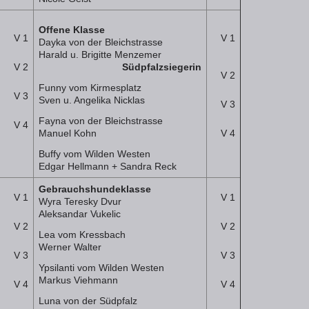
Offene Klasse
V 1
V 1
Dayka von der Bleichstrasse
Harald u. Brigitte Menzemer
V 2
Südpfalzsiegerin
V 2
Funny vom Kirmesplatz
V 3
Sven u. Angelika Nicklas
V 3
Fayna von der Bleichstrasse
V 4
Manuel Kohn
V 4
Buffy vom Wilden Westen
Edgar Hellmann + Sandra Reck
Gebrauchshundeklasse
V 1
V 1
Wyra Teresky Dvur
Aleksandar Vukelic
V 2
V 2
Lea vom Kressbach
Werner Walter
V 3
V 3
Ypsilanti vom Wilden Westen
Markus Viehmann
V 4
V 4
Luna von der Südpfalz