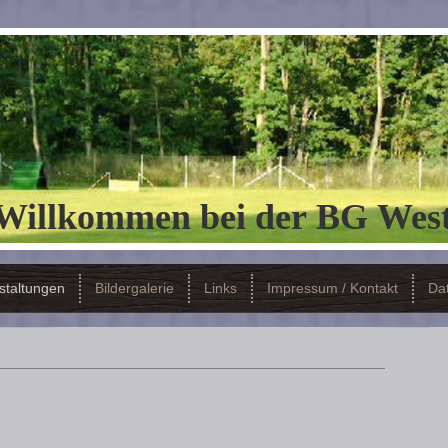
 Willkommen bei der BG West
staltungen
Bildergalerie
Links
Impressum / Kontakt
Da