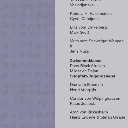
Vojvodjanska
Kobe v. H. Falconsnest
Cyriel Corstjens
Blitz vom Dinkelberg
Maik Groß
Veith vom Schweiger Wappen
II
Jens Nuss
Zwischenklasse
Paco Black Allusion
Milosevic Dejan
Südpfalz-Jugendsieger
Dax vom Bluedino
Henri Voorpijls
Condor von Wölpinghausen
Klaus Jostock
Aron von Bickesheim
Heinz Enderle & Stefan Girade