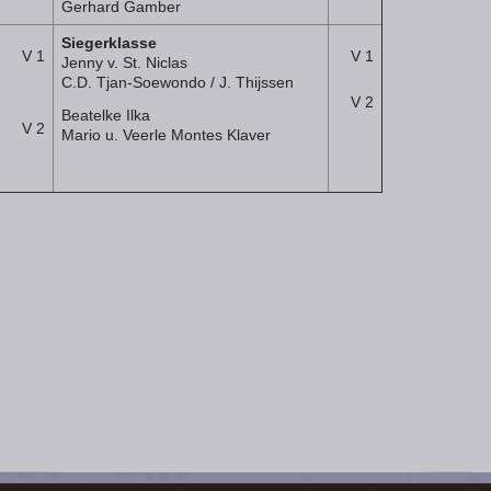
Gerhard Gamber
Siegerklasse
V 1
V 1
Jenny v. St. Niclas
C.D. Tjan-Soewondo / J. Thijssen
V 2
Beatelke Ilka
V 2
Mario u. Veerle Montes Klaver