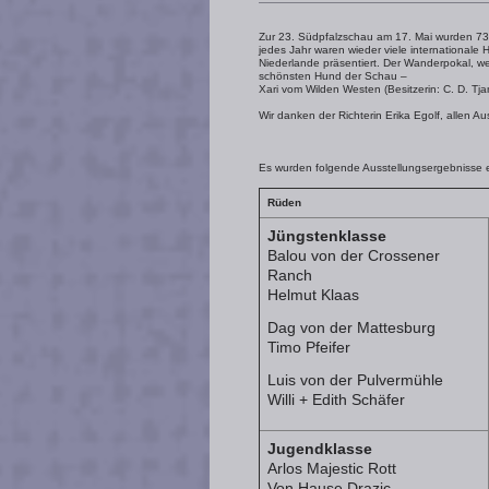
Zur 23. Südpfalzschau am 17. Mai wurden 73 H
jedes Jahr waren wieder viele international
Niederlande präsentiert. Der Wanderpokal, we
schönsten Hund der Schau –
Xari vom Wilden Westen (Besitzerin: C. D. Tja
Wir danken der Richterin Erika Egolf, allen Au
Es wurden folgende Ausstellungsergebnisse er
Rüden
Jüngstenklasse
Balou von der Crossener
Ranch
Helmut Klaas
Dag von der Mattesburg
Timo Pfeifer
Luis von der Pulvermühle
Willi + Edith Schäfer
Jugendklasse
Arlos Majestic Rott
Von Hause Drazic