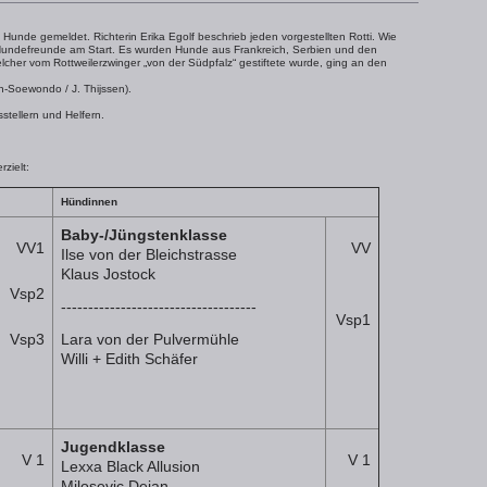
unde gemeldet. Richterin Erika Egolf beschrieb jeden vorgestellten Rotti. Wie
e Hundefreunde am Start. Es wurden Hunde aus Frankreich, Serbien und den
lcher vom Rottweilerzwinger „von der Südpfalz“ gestiftete wurde, ging an den
n-Soewondo / J. Thijssen).
sstellern und Helfern.
zielt:
Hündinnen
Baby-/Jüngstenklasse
VV1
VV
Ilse von der Bleichstrasse
Klaus Jostock
Vsp2
------------------------------------
Vsp1
Vsp3
Lara von der Pulvermühle
Willi + Edith Schäfer
Jugendklasse
V 1
V 1
Lexxa Black Allusion
Milosevic Dejan